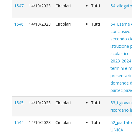
1547
14/10/2023
Circolari
Tutti
54_allega
1546
14/10/2023
Circolari
Tutti
54_Esame d
conclusivo 
secondo cic
istruzione 
scolastico
2023_2024_d
termini e m
presentazio
domande d
partecipaz
1545
14/10/2023
Circolari
Tutti
53_i giovan
ricordano 
1544
14/10/2023
Circolari
Tutti
52_piattaf
UNICA