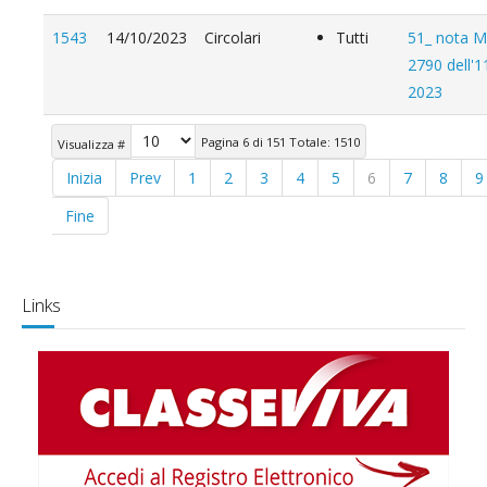
1543
14/10/2023
Circolari
Tutti
51_ nota M
2790 dell'1
2023
Pagina 6 di 151 Totale: 1510
Visualizza #
Inizia
Prev
1
2
3
4
5
6
7
8
9
Fine
Links