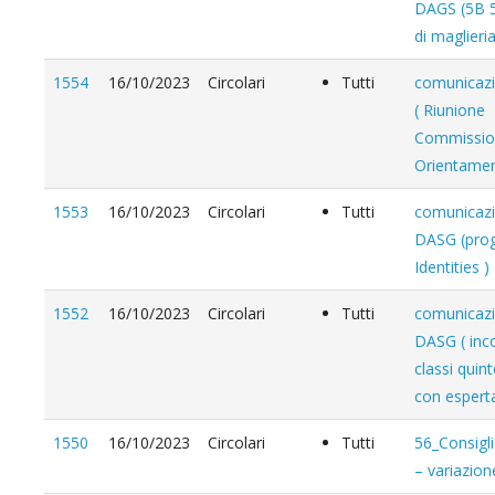
DAGS (5B 
di maglieria
1554
16/10/2023
Circolari
Tutti
comunicaz
( Riunione
Commissio
Orientamen
1553
16/10/2023
Circolari
Tutti
comunicaz
DASG (pro
Identities )
1552
16/10/2023
Circolari
Tutti
comunicaz
DASG ( inc
classi qui
con esperta
1550
16/10/2023
Circolari
Tutti
56_Consigli
– variazion